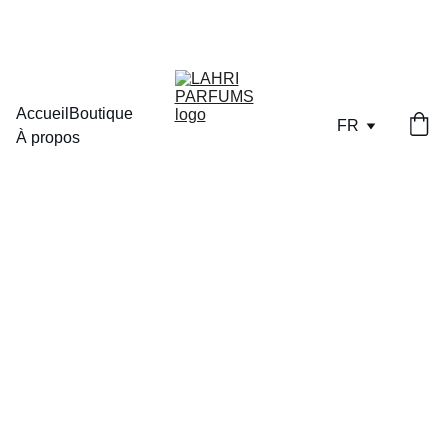
LIVRAISON OFFERTE DES  70€  D'ACHAT EN POINT RELAIS
Accueil
Boutique
FR
À propos