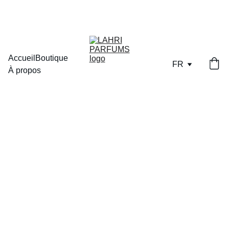
LIVRAISON OFFERTE DES  70€  D'ACHAT EN POINT RELAIS
Accueil
Boutique
FR
À propos