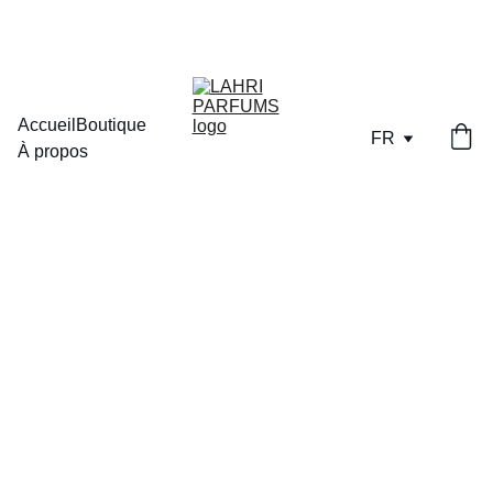
LIVRAISON OFFERTE DES  70€  D'ACHAT EN POINT RELAIS
Accueil
Boutique
FR
À propos