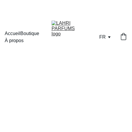
LIVRAISON OFFERTE DES  70€  D'ACHAT EN POINT RELAIS
Accueil
Boutique
FR
À propos