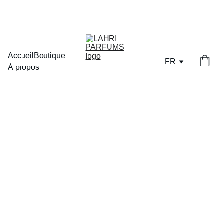
LIVRAISON OFFERTE DES  70€  D'ACHAT EN POINT RELAIS
Accueil
Boutique
FR
À propos