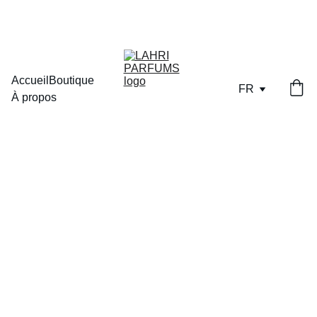
LIVRAISON OFFERTE DES  70€  D'ACHAT EN POINT RELAIS
Accueil
Boutique
FR
À propos