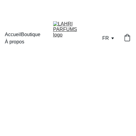
LIVRAISON OFFERTE DES  70€  D'ACHAT EN POINT RELAIS
Accueil
Boutique
FR
À propos
2/25/2026
1 min temps de lecture